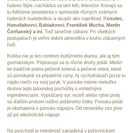
ľudovo štýle, nachádza sa tam krb, televízor. Konajú sa
tu folklórne posedenia v sprievode rôznych známych
ľudových hudobníkov a skupín ako napríklad, R
osutec,
Hanuliakovci, Babiakovci, František Mucha, Martin
Čerňanský a iní.
Tiež tanečné zábavy. Pri všetkých
podujatiach je veľmi dobrá atmosféra v kruhu zábavných
ľudí.
Koliba nie je len centrom kultúrneho diania, ale aj tým
gurmánskym. Pripravujú sa tu rôzne druhy jedál. Medzi
tie tradičné patria pečené kolená a pečené rebrá, ktoré
sú ponúkané za prijateľné ceny. Aj vychutnávači pizze tu
nájdu niečo na svoj jazyk. V ponuke máme niekoľko
druhov tejto talianskej pochúťky s voliteľnými
ingredienciami. Vyprážaný syr, rezeň alebo rybie prsty
sú ďalším prvkom nášho jedálneho lístky. Ponuka jedál
je obohatená o ponuku nápojov. Od minerálky cez pivo
až po alkoholické nápoje.
Na poschodí je miestnosť zariadená v poľovníckom