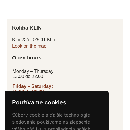
Koliba KLIN
Klin 235, 029 41 Klin
Look on the map
Open hours
Monday – Thursday:
13.00 do 22.00
Friday – Saturday:
13.00 do 02.00
Sunday:
Používame cookies
11.00 do 24.00
Súbory cookie a ďalšie technológie
Contacts
sledovania používame na zlepšenie
vášho zážitku z prehliadania našich